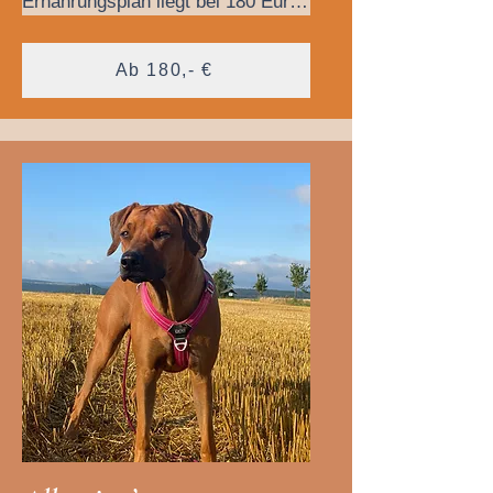
Ernährungsplan liegt bei 180 Euro, 
inklusive vier Wochen 
Rundumbetreuung. Wenn du aber 
Ab 180,- €
noch mehr Betreuungszeit 
benötigst, kannst du eine 
Verlängerung um zwei oder vier 
Wochen zusätzlich (gegen 
Aufpreis) bei mir buchen.