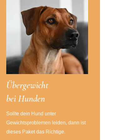
Ü
bergewicht
bei Hunden
Sollte dein Hund unter
Gewichtsproblemen leiden, dann ist
dieses Paket das Richtige.