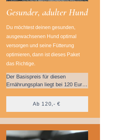
G
esunder, adulter Hund
Du möchtest deinen gesunden,
ausgewachsenen Hund optimal
versorgen und seine Fütterung
optimieren, dann ist dieses Paket
das Richtige.
Der Basispreis für diesen 
Ernährungsplan liegt bei 120 Euro, 
inklusive vier Wochen 
Rundumbetreuung. Wenn du aber 
Ab 120,- €
noch mehr Betreuungszeit 
benötigst, kannst du eine 
Verlängerung um zwei oder vier 
Wochen zusätzlich (gegen 
Aufpreis) bei mir buchen.