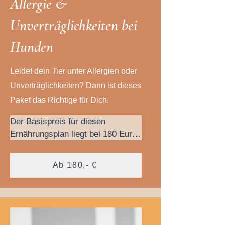
A
llergie &
U
nverträglichkeiten bei
Hunden
Leidet dein Tier unter Allergien oder
Unverträglichkeiten? Dann ist dieses
Paket das Richtige für Dich.
Der Basispreis für diesen 
Ernährungsplan liegt bei 180 Euro, 
inklusive vier Wochen 
Rundumbetreuung. Wenn du aber 
Ab 180,- €
noch mehr Betreuungszeit 
benötigst, kannst du eine 
Verlängerung um zwei oder vier 
Wochen zusätzlich (gegen 
Aufpreis) bei mir buchen.