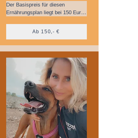
Der Basispreis für diesen 
Ernährungsplan liegt bei 150 Euro, 
inklusive vier Wochen 
Rundumbetreuung. Wenn du aber 
Ab 150,- €
noch mehr Betreuungszeit 
benötigst, kannst du eine 
Verlängerung um zwei oder vier 
Wochen zusätzlich (gegen 
Aufpreis) bei mir buchen.