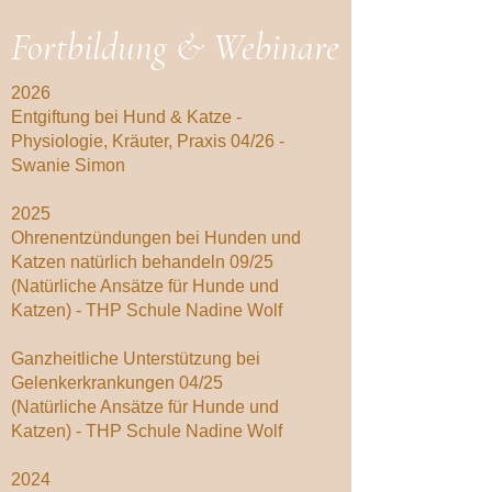
Fortbildung & Webinare
2026
Entgiftung bei Hund & Katze -
Physiologie, Kräuter, Praxis 04/26 -
Swanie Simon
2025
Ohrenentzündungen bei Hunden und
Katzen natürlich behandeln 09/25
(Natürliche Ansätze für Hunde und
Katzen) - THP Schule Nadine Wolf
Ganzheitliche Unterstützung bei
Gelenkerkrankungen 04/25
(Natürliche Ansätze für Hunde und
Katzen) - THP Schule Nadine Wolf
2024