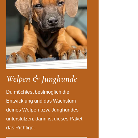
Welpen &
J
unghunde
Du möchtest bestmöglich die
Entwicklung und das Wachstum
deines Welpen bzw. Junghundes
unterstützen, dann ist dieses Paket
das Richtige.