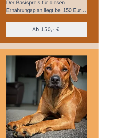
Der Basispreis für diesen 
Ernährungsplan liegt bei 150 Euro, 
inklusive vier Wochen 
Rundumbetreuung. Wenn du aber 
Ab 150,- €
noch mehr Betreuungszeit 
benötigst, kannst du eine 
Verlängerung um zwei oder vier 
Wochen zusätzlich (gegen 
Aufpreis) bei mir buchen.