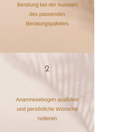
Beratung bei der Auswahl
des passenden
Beratungspaketes
2
Anamnesebogen ausfüllen
und persönliche Wünsche
notieren